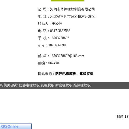
公 司：河间市华翔橡胶制品有限公司
地 址：河北省河间市经济技术开发区
联系人：王经理
电 话：0317-3862586
手 机：
18703278692
q q ：1825632899
邮 箱：
18703278692@163.com
邮编：062450
网站来源：
防静电橡胶板
、
氟橡胶板
相关关键词:
防静电橡胶板
,
氟橡胶板
,
耐磨橡胶板
,
绝缘橡胶板
邮箱:
18