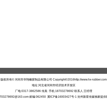
版权所有© 河间市华翔橡胶制品有限公司 Copyright©2016http://www.hx-rubber.com
地址:
河北省河间市经济技术开发区
厂电:
0317-3862586
传真:
手机:
18703278692 联系人:王经理
703278692@163.com
邮编:062450 冀ICP备16003427号-1
沧州新星传媒独家提供